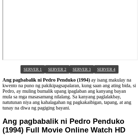
SERVER 1
SERVER 2
SERVER 3
SERVER 4
Ang pagbabalik ni Pedro Penduko (1994)
ay isang makulay na
kwento na puno ng pakikipagsapalaran, kung saan ang ating bida, si
Pedro, ay muling bumalik upang ipaglaban ang kanyang bayan
mula sa mga masasamang nilalang. Sa kanyang paglalakbay,
natutunan niya ang kahalagahan ng pagkakaibigan, tapang, at ang
tunay na diwa ng pagiging bayani.
Ang pagbabalik ni Pedro Penduko
(1994) Full Movie Online Watch HD