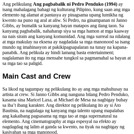
Ang pelikulang
Ang pagbabalik ni Pedro Penduko (1994)
ay
isang mahalagang bahagi ng kulturang Pilipino, kung saan ang mga
elemento ng alamat at pantasya ay pinagsama upang lumikha ng
kwento na puno ng aral at aliw. Si Pedro, na ginampanan ni Janno
Gibbs, ay bumalik sa kanyang bayan matapos ang ilang taon. Sa
kanyang pagbabalik, nahaharap siya sa mga hamon at mga kaaway
na nais sirain ang kanyang komunidad. Ang mga surreal na nilalang
at mga makulay na eksena ay nagdadala sa mga manonood sa isang
mundo ng imahinasyon at pakikipagsapalaran na tunay na kapana-
panabik. Ang pelikula ay hindi lamang basta entertainment;
naglalaman ito ng mga mensahe tungkol sa pagmamahal sa bayan at
sa mga tao sa paligid.
Main Cast and Crew
Sa likod ng tagumpay ng pelikulang ito ay ang mga mahuhusay na
artista at crew. Si Janno Gibbs ang nanguna bilang Pedro Penduko,
kasama sina Maricel Laxa, at Michael de Mesa na nagbigay buhay
sa iba’t ibang karakter. Ang direktor ng pelikulang ito ay si Ato
Bautista, na nagtalaga ng kanyang mga talento upang mapalabas
ang kakaibang pagsasama ng mga tao at mga supernatural na
elemento. Ang cinematography at mga espesyal na efekto ay
nagdagdag ng lalim at ganda sa kwento, na tiyak na nagbigay ng
kasiyahan sa mga manonood.