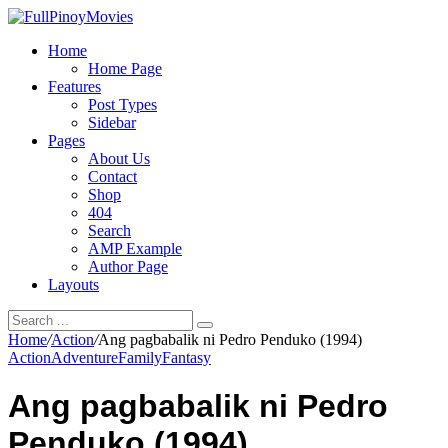
Home
Home Page
Features
Post Types
Sidebar
Pages
About Us
Contact
Shop
404
Search
AMP Example
Author Page
Layouts
Home
/
Action
/
Ang pagbabalik ni Pedro Penduko (1994)
Action
Adventure
Family
Fantasy
Ang pagbabalik ni Pedro
Penduko (1994)