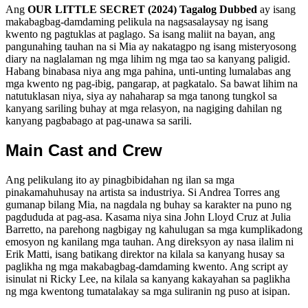
Ang
OUR LITTLE SECRET (2024) Tagalog Dubbed
ay isang
makabagbag-damdaming pelikula na nagsasalaysay ng isang
kwento ng pagtuklas at paglago. Sa isang maliit na bayan, ang
pangunahing tauhan na si Mia ay nakatagpo ng isang misteryosong
diary na naglalaman ng mga lihim ng mga tao sa kanyang paligid.
Habang binabasa niya ang mga pahina, unti-unting lumalabas ang
mga kwento ng pag-ibig, pangarap, at pagkatalo. Sa bawat lihim na
natutuklasan niya, siya ay nahaharap sa mga tanong tungkol sa
kanyang sariling buhay at mga relasyon, na nagiging dahilan ng
kanyang pagbabago at pag-unawa sa sarili.
Main Cast and Crew
Ang pelikulang ito ay pinagbibidahan ng ilan sa mga
pinakamahuhusay na artista sa industriya. Si Andrea Torres ang
gumanap bilang Mia, na nagdala ng buhay sa karakter na puno ng
pagdududa at pag-asa. Kasama niya sina John Lloyd Cruz at Julia
Barretto, na parehong nagbigay ng kahulugan sa mga kumplikadong
emosyon ng kanilang mga tauhan. Ang direksyon ay nasa ilalim ni
Erik Matti, isang batikang direktor na kilala sa kanyang husay sa
paglikha ng mga makabagbag-damdaming kwento. Ang script ay
isinulat ni Ricky Lee, na kilala sa kanyang kakayahan sa paglikha
ng mga kwentong tumatalakay sa mga suliranin ng puso at isipan.