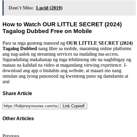
Don\'t Miss:
Lucid (2019)
How to Watch
OUR LITTLE SECRET (2024)
Tagalog Dubbed
Free on Mobile
Para sa mga gustong manood ng
OUR LITTLE SECRET (2024)
Tagalog Dubbed
nang libre sa mobile, maraming online platforms
ang nag-aalok ng streaming services na madaling ma-access.
Siguraduhing makahanap ng mga lehitimong site na nagbibigay ng
mataas na kalidad na video at magandang viewing experience. I-
download ang app o bisitahin ang website, at maaari mo nang
simulan ang iyong panonood ng kwentong puno ng damdamin at
aral
Share Article
Link Copied!
Other Articles
Previous