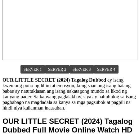
SERVER 1
SERVER 2
SERVER 3
SERVER 4
OUR LITTLE SECRET (2024) Tagalog Dubbed
ay isang
kwentong puno ng lihim at emosyon, kung saan ang isang batang
babae ay natutuklasan ang isang nakatagong mundo sa likod ng
kanyang pader. Sa kanyang paglalakbay, siya ay nahuhulog sa isang
pagbabago na magdadala sa kanya sa mga pagsubok at pagpili na
hindi niya kailanman inaasahan.
OUR LITTLE SECRET (2024) Tagalog
Dubbed Full Movie Online Watch HD