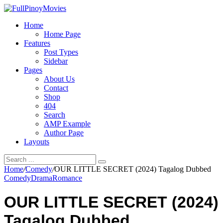
Home
Home Page
Features
Post Types
Sidebar
Pages
About Us
Contact
Shop
404
Search
AMP Example
Author Page
Layouts
Home
/
Comedy
/
OUR LITTLE SECRET (2024) Tagalog Dubbed
Comedy
Drama
Romance
OUR LITTLE SECRET (2024)
Tagalog Dubbed